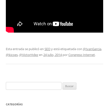
Esta entrada se publicó en
SEO
y está etiquetada con
@IvanGarcia
,
@kicoes
,
@VictorHdez
en
24 julio, 2014
por
Congreso Internet
.
Buscar:
CATEGORÍAS