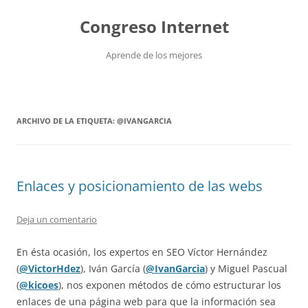
Saltar
al
Congreso Internet
contenido
Aprende de los mejores
ARCHIVO DE LA ETIQUETA:
@IVANGARCIA
Enlaces y posicionamiento de las webs
Deja un comentario
En ésta ocasión, los expertos en SEO Víctor Hernández
(
@VictorHdez
), Iván García (
@IvanGarcia
) y Miguel Pascual
(
@kicoes
), nos exponen métodos de cómo estructurar los
enlaces de una página web para que la información sea