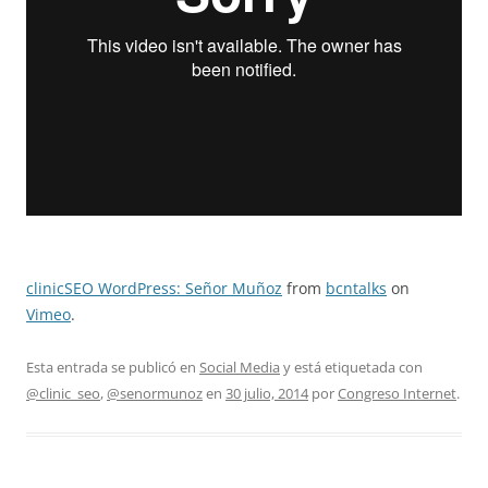
clinicSEO WordPress: Señor Muñoz
from
bcntalks
on
Vimeo
.
Esta entrada se publicó en
Social Media
y está etiquetada con
@clinic_seo
,
@senormunoz
en
30 julio, 2014
por
Congreso Internet
.