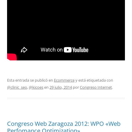
Esta entrada se publicó en
Ecommerce
y está etiquetada con
@clinic_seo
,
@kicoes
en
29 julio, 2014
por
Congreso Internet
.
Congreso Web Zaragoza 2012: WPO «Web
Perfomance Optimization»