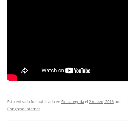
Esta entrada fue publicada en
Sin categoría
el
2 marzo, 2016
por
Congreso Internet
.