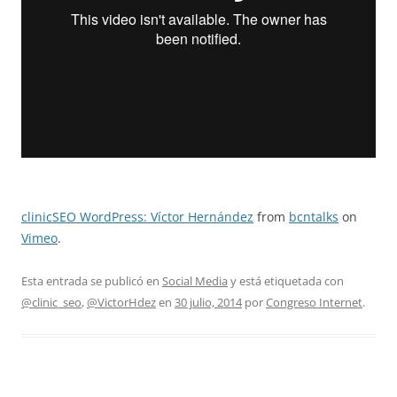
clinicSEO WordPress: Víctor Hernández
from
bcntalks
on
Vimeo
.
Esta entrada se publicó en
Social Media
y está etiquetada con
@clinic_seo
,
@VictorHdez
en
30 julio, 2014
por
Congreso Internet
.