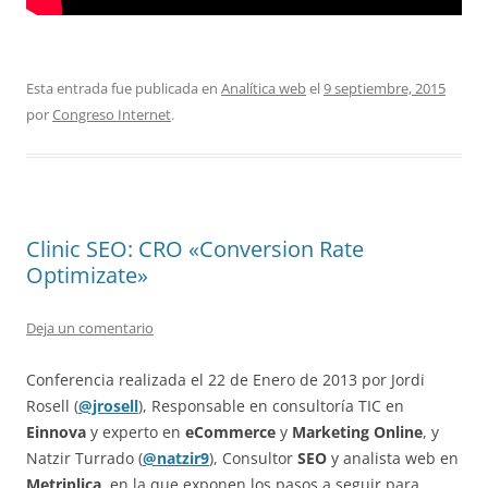
Esta entrada fue publicada en
Analítica web
el
9 septiembre, 2015
por
Congreso Internet
.
Clinic SEO: CRO «Conversion Rate
Optimizate»
Deja un comentario
Conferencia realizada el 22 de Enero de 2013 por Jordi
Rosell (
@jrosell
), Responsable en consultoría TIC en
Einnova
y experto en
eCommerce
y
Marketing
Online
, y
Natzir Turrado (
@natzir9
), Consultor
SEO
y analista web en
Metriplica
, en la que exponen los pasos a seguir para