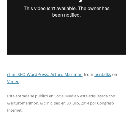
clinicSEO WordPress: Arturo Marimón
from
bcntalks
on
Vimeo
.
Esta entrada se publicó en
Social Media
y está etiquetada con
@arturomarimon
,
@clinic_seo
en
30 julio, 2014
por
Congreso
Internet
.