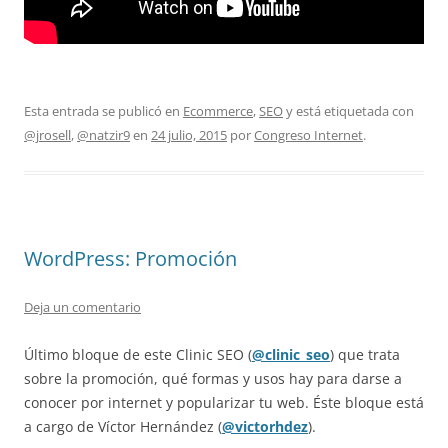
Esta entrada se publicó en
Ecommerce
,
SEO
y está etiquetada con
@jrosell
,
@natzir9
en
24 julio, 2015
por
Congreso Internet
.
WordPress: Promoción
Deja un comentario
Último bloque de este Clinic SEO (
@clinic_seo
) que trata
sobre la promoción, qué formas y usos hay para darse a
conocer por internet y popularizar tu web. Éste bloque está
a cargo de Víctor Hernández (
@victorhdez
).