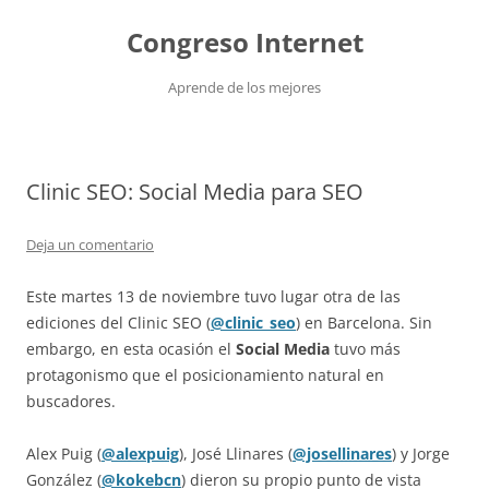
Saltar
al
Congreso Internet
contenido
Aprende de los mejores
Clinic SEO: Social Media para SEO
Deja un comentario
Este martes 13 de noviembre tuvo lugar otra de las
ediciones del Clinic SEO (
@clinic_seo
) en Barcelona. Sin
embargo, en esta ocasión el
Social Media
tuvo más
protagonismo que el posicionamiento natural en
buscadores.
Alex Puig (
@alexpuig
), José Llinares (
@josellinares
) y Jorge
González (
@kokebcn
) dieron su propio punto de vista